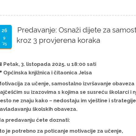
Predavanje: Osnaži dijete za samos
26
9
kroz 3 provjerena koraka
'25

Petak, 3. listopada 2025. u 18:00 sati
 Općinska knjižnica i čitaonica Jelsa
otivacija za učenje, samostalno izvršavanje obaveza 
ajčešćim su izazovima s kojima se susreću školarci i njih
esto ne znaju kako – nedostaju im vještine i strategij
avladavanju školskih obaveza.
a predavanju ćete doznati:
to je potrebno za poticanje motivacije za učenje,