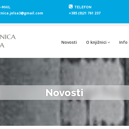
-MAIL
TELEFON
znica.jelsa3@gmail.com
+385 (0)21 761 237
Novosti
O knjižnici
Info
Novosti