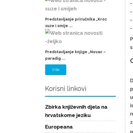
-
-
-
Predstavljanje priručnika „Kroz
suze i smije ...
-
P
s
Predstavljanje knjige „Novac –
paradig ...
O
Više
D
Korisni linkovi
p
u
i
Zbirka književnih djela na
n
hrvatskome jeziku
z
Europeana
P