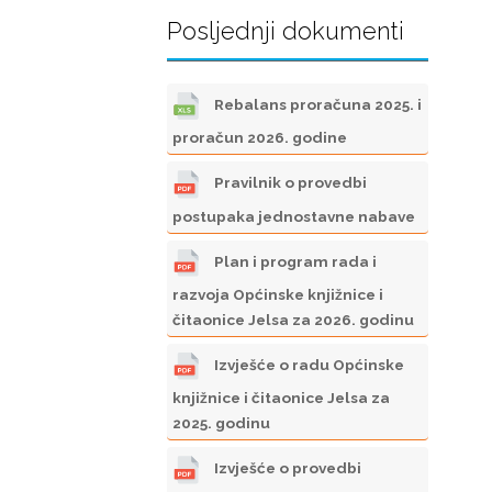
Posljednji dokumenti
Rebalans proračuna 2025. i
proračun 2026. godine
Pravilnik o provedbi
postupaka jednostavne nabave
Plan i program rada i
razvoja Općinske knjižnice i
čitaonice Jelsa za 2026. godinu
Izvješće o radu Općinske
knjižnice i čitaonice Jelsa za
2025. godinu
Izvješće o provedbi