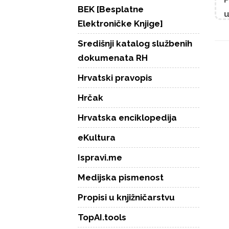
BEK [Besplatne
u
Elektroničke Knjige]
Središnji katalog službenih
dokumenata RH
Hrvatski pravopis
Hrčak
Hrvatska enciklopedija
eKultura
Ispravi.me
Medijska pismenost
Propisi u knjižničarstvu
TopAI.tools