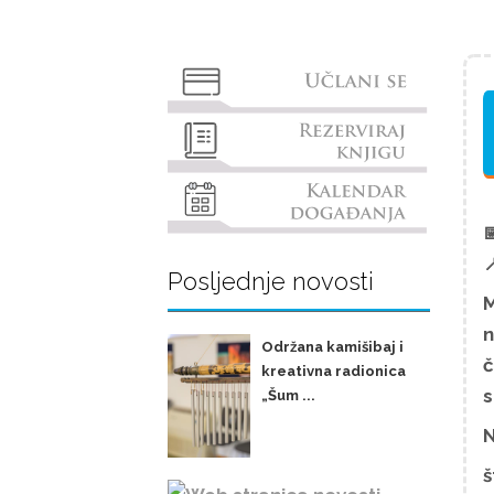


Posljednje novosti
M
n
Održana kamišibaj i
č
kreativna radionica
s
„Šum ...
N
š