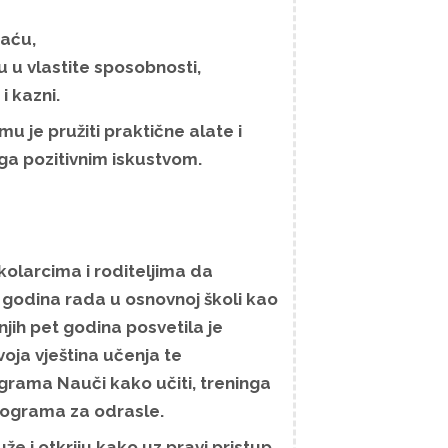
aću,
u u vlastite sposobnosti,
i kazni.
mu je pružiti praktične alate i
 ga pozitivnim iskustvom.
olarcima i roditeljima da
godina rada u osnovnoj školi kao
njih pet godina posvetila je
oja vještina učenja te
grama Nauči kako učiti, treninga
programa za odrasle.
e i otkriju kako uz pravi pristup