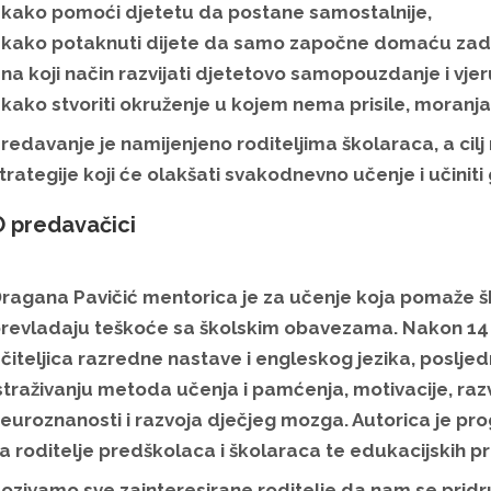
 kako pomoći djetetu da postane samostalnije,
 kako potaknuti dijete da samo započne domaću zad
 na koji način razvijati djetetovo samopouzdanje i vjer
 kako stvoriti okruženje u kojem nema prisile, moranja 
redavanje je namijenjeno roditeljima školaraca, a cilj 
trategije koji će olakšati svakodnevno učenje i učiniti
 predavačici
ragana Pavičić
mentorica je za učenje koja pomaže šk
revladaju teškoće sa školskim obavezama. Nakon 14 
čiteljica razredne nastave i engleskog jezika, posljed
straživanju metoda učenja i pamćenja, motivacije, razv
euroznanosti i razvoja dječjeg mozga. Autorica je pro
a roditelje predškolaca i školaraca te edukacijskih 
ozivamo sve zainteresirane roditelje da nam se pridruž